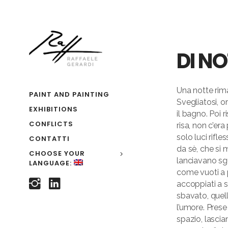
DI NO
Una notte rim
PAINT AND PAINTING
Svegliatosi, o
EXHIBITIONS
il bagno. Poi 
CONFLICTS
risa, non c’er
solo luci rifle
CONTATTI
da sè, che si 
CHOOSE YOUR
lanciavano sgu
LANGUAGE:
come vuoti a p
accoppiati a s
sbavato, quell
l’umore. Prese
spazio, lascia