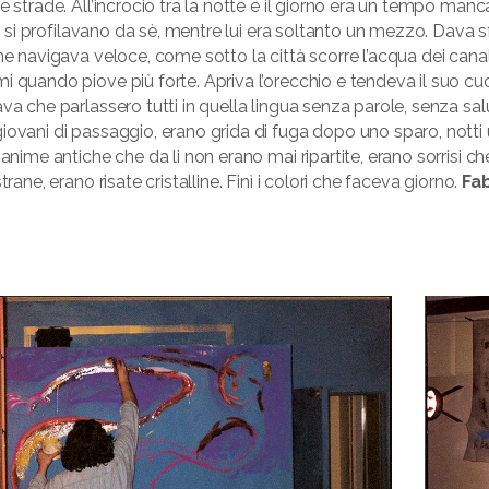
e strade. All’incrocio tra la notte e il giorno era un tempo man
lti si profilavano da sè, mentre lui era soltanto un mezzo. Dava 
he navigava veloce, come sotto la città scorre l’acqua dei canali
 quando piove più forte. Apriva l’orecchio e tendeva il suo cuo
va che parlassero tutti in quella lingua senza parole, senza sal
ovani di passaggio, erano grida di fuga dopo uno sparo, notti 
 anime antiche che da li non erano mai ripartite, erano sorrisi ch
trane, erano risate cristalline. Finì i colori che faceva giorno.
Fab