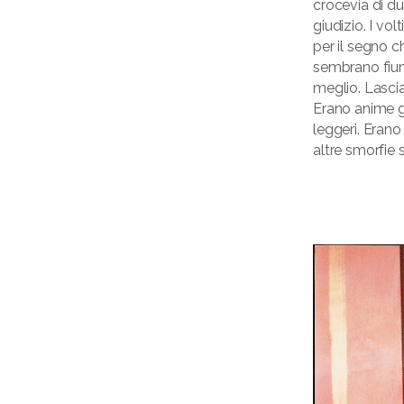
crocevia di du
giudizio. I vo
per il segno c
sembrano fiumi
meglio. Lascia
Erano anime gi
leggeri. Erano
altre smorfie s