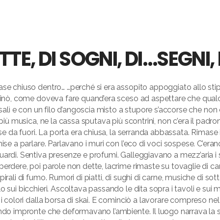
TTE, DI SOGNI, DI…SEGNI,
ase chiuso dentro… …perché si era assopito appoggiato allo sti
rinò, come doveva fare quand’era sceso ad aspettare che qualcu
risalì e con un filo d’angoscia misto a stupore s’accorse che non 
a più musica, ne la cassa sputava più scontrini, non c’era il padr
sse da fuori. La porta era chiusa, la serranda abbassata. Rimase i
mise a parlare. Parlavano i muri con l’eco di voci sospese. C’era
ardi. Sentiva presenze e profumi. Galleggiavano a mezz’aria i s
erdere, poi parole non dette, lacrime rimaste su tovaglie di carta
pirali di fumo. Rumori di piatti, di sughi di carne, musiche di so
o sui bicchieri. Ascoltava passando le dita sopra i tavoli e sui m
 i colori dalla borsa di skai. E cominciò a lavorare compreso n
ndo impronte che deformavano l’ambiente. Il luogo narrava la s