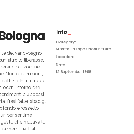
 Bologna
Info
Category:
Mostre Ed Esposizioni
Pittura
pite del vano-bagno.
Location:
n altro lo liberasse,
Date:
c’erano più voci, ne
12 September 1998
one. Non c’era rumore,
n attesa. E fu il luogo,
no occhi intorno che
entimenti più spessi,
, frasi fatte, sbadigli
ttofondo e rossetto
uri per sentirne
el gesto che mutava lo
ua memoria, lì al