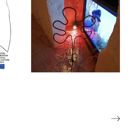
Vado Verso Dove
ove
Vengo exhibition –
on –
Matera 2019 –
9
Photogallery
i
mostre ed esposizioni
pittura