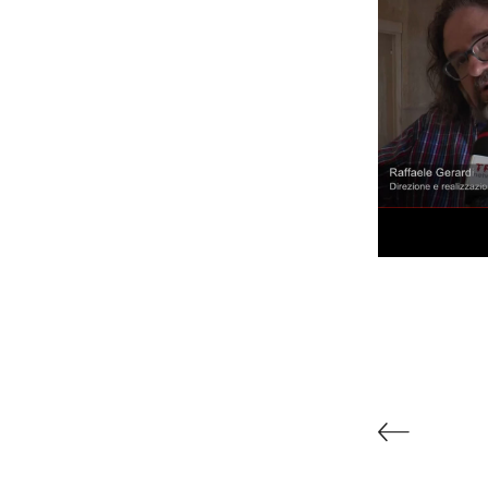
Vado
Vengo
Ma
Rass
most