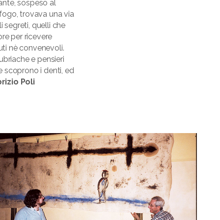
cante, sospeso al
sfogo, trovava una via
 segreti, quelli che
re per ricevere
uti nè convenevoli.
ubriache e pensieri
e scoprono i denti, ed
rizio Poli