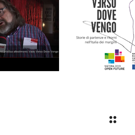
 Verso Dove
Vado Verso D
 exhibition –
Vengo exhibiti
tera 2019 –
Matera 201
egna Stampa
mostre ed esposizion
re ed esposizioni
pittura
pittura