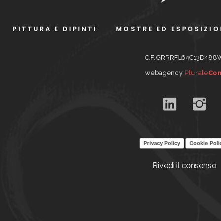
PITTURA E DIPINTI
MOSTRE ED ESPOSIZIO
C.F. GRRRFL64C13D488
webagency
Plurale
Co
Privacy Policy
Cookie Poli
Rivedi il consenso