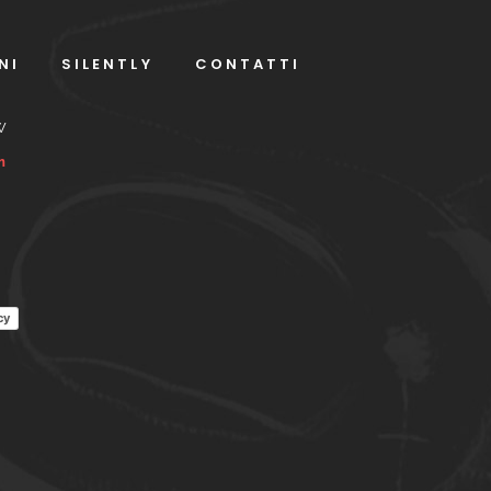
NI
SILENTLY
CONTATTI
W
m
cy