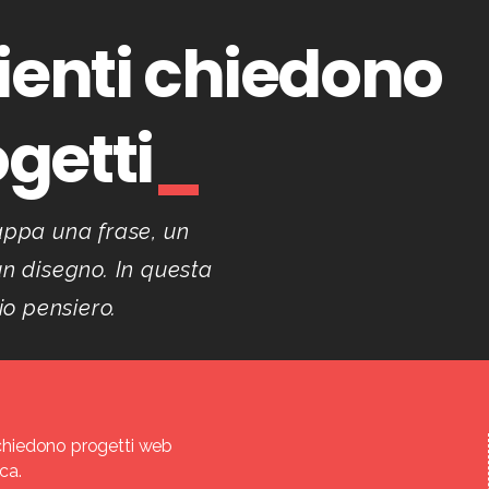
lienti chiedono
getti
appa una frase, un
un disegno. In questa
mio pensiero.
i chiedono progetti web
ica.