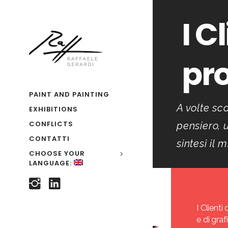
I C
pro
PAINT AND PAINTING
A volte sc
EXHIBITIONS
CONFLICTS
pensiero, 
CONTATTI
sintesi il 
CHOOSE YOUR
LANGUAGE:
I Client
e di graf