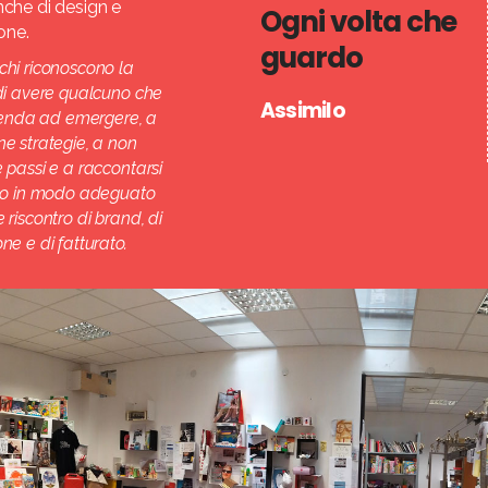
nche di design e
Ogni volta che
ione.
guardo
chi riconoscono la
 di avere qualcuno che
Assimilo
zienda ad emergere, a
ne strategie, a non
 passi e a raccontarsi
rno in modo adeguato
 riscontro di brand, di
ne e di fatturato.