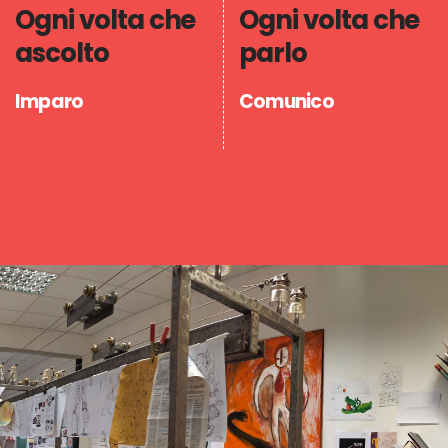
Ogni volta che
Ogni volta che
ascolto
parlo
Imparo
Comunico