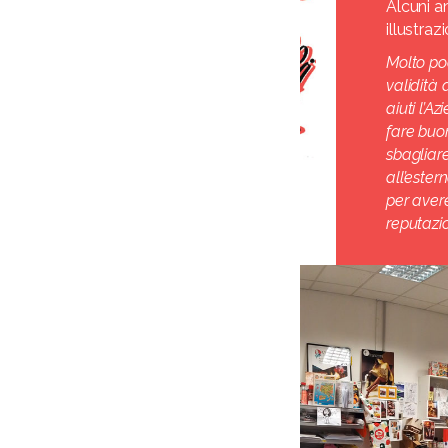
Alcuni a
illustraz
Molto po
validità
aiuti l’A
fare buo
sbagliare
all’este
per avere
reputazio